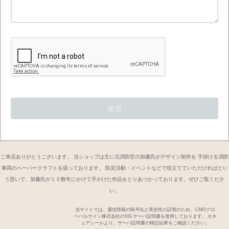
ご来店ありがとうございます。 当ショップは主に元消防官の加藤氏がデザイン制作を 手掛ける消防
車両のペーパークラフトを扱っております。 防災活動・イベントなどで役立てていただければとい
う思いで、加藤氏が１０数年にかけて手がけた作品をとりあつかっております。ぜひご覧くださ
い。
当サイトでは、通信情報の暗号化と実在性の証明のため、GMOグロ
ーバルサイン株式会社のSSLサーバ証明書を使用しております。 セキ
ュアシールより、サーバ証明書の検証結果をご確認ください。